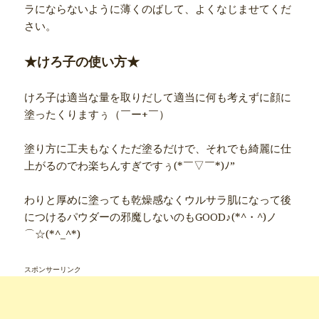
ラにならないように薄くのばして、よくなじませてくだ
さい。
★けろ子の使い方★
けろ子は適当な量を取りだして適当に何も考えずに顔に
塗ったくりますぅ（￣ー+￣）
塗り方に工夫もなくただ塗るだけで、それでも綺麗に仕
上がるのでわ楽ちんすぎですぅ(*￣▽￣*)ﾉ”
わりと厚めに塗っても乾燥感なくウルサラ肌になって後
につけるパウダーの邪魔しないのもGOOD♪(*^・^)ノ
⌒☆(*^_^*)
スポンサーリンク