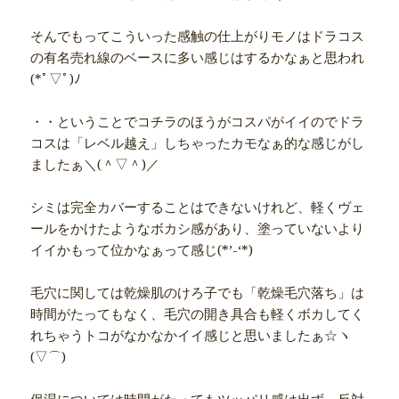
そんでもってこういった感触の仕上がりモノはドラコス
の有名売れ線のベースに多い感じはするかなぁと思われ
(*ﾟ▽ﾟ)ﾉ
・・ということでコチラのほうがコスパがイイのでドラ
コスは「レベル越え」しちゃったカモなぁ的な感じがし
ましたぁ＼(＾▽＾)／
シミは完全カバーすることはできないけれど、軽くヴェ
ールをかけたようなボカシ感があり、塗っていないより
イイかもって位かなぁって感じ(*’-‘*)
毛穴に関しては乾燥肌のけろ子でも「乾燥毛穴落ち」は
時間がたってもなく、毛穴の開き具合も軽くボカしてく
れちゃうトコがなかなかイイ感じと思いましたぁ☆ヽ
(▽⌒)
保湿については時間がたってもツッパリ感は出ず、反対