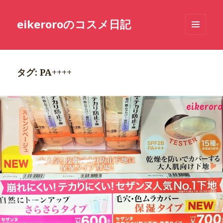
eikeroroのコスメ日記
メニュ
ーとウ
ィジェ
ット
タグ: PA++++