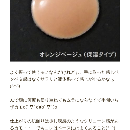
よく振って使うモノなんだけれどぉ、手に取った感じベ
タベタ感はなくサラリと液体系って感じがするかなぁ
(^○^)
んで顔に何度も塗り重ねてもムラにならなくて手間いら
ずカモo(ﾟ▽ﾟo)(oﾟ▽ﾟ)o
仕上がりの肌触りは少し膜感のようなシリコーン感があ
るカモ・・・でもコレはベースにはよくあること(^_^)