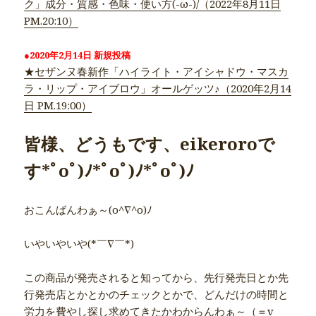
ク」成分・質感・色味・使い方(-ω-)/（2022年8月11日
PM.20:10）
●2020年2月14日 新規投稿
★セザンヌ春新作「ハイライト・アイシャドウ・マスカ
ラ・リップ・アイブロウ」オールゲッツ♪（2020年2月14
日 PM.19:00）
皆様、どうもです、eikeroroで
す*ﾟoﾟ)ﾉ*ﾟoﾟ)ﾉ*ﾟoﾟ)ﾉ
おこんばんわぁ～(o^∇^o)ﾉ
いやいやいや(*￣∇￣*)
この商品が発売されると知ってから、先行発売日とか先
行発売店とかとかのチェックとかで、どんだけの時間と
労力を費やし探し求めてきたかわからんわぁ～（＝v