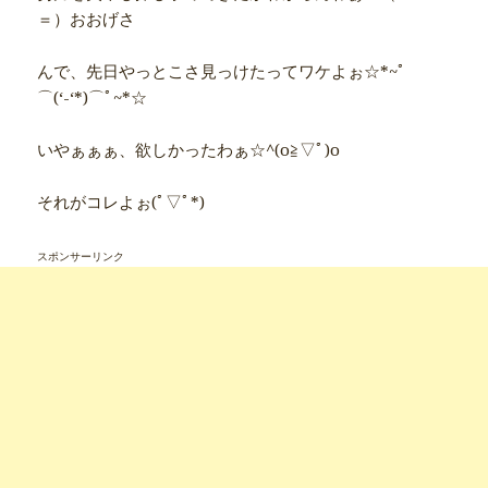
＝）おおげさ
んで、先日やっとこさ見っけたってワケよぉ☆*~ﾟ
⌒(‘-‘*)⌒ﾟ~*☆
いやぁぁぁ、欲しかったわぁ☆^(o≧▽ﾟ)o
それがコレよぉ(ﾟ▽ﾟ*)
スポンサーリンク