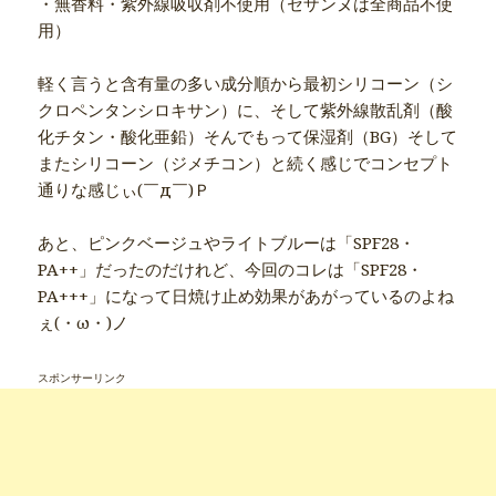
・無香料・紫外線吸収剤不使用（セザンヌは全商品不使
用）
軽く言うと含有量の多い成分順から最初シリコーン（シ
クロペンタンシロキサン）に、そして紫外線散乱剤（酸
化チタン・酸化亜鉛）そんでもって保湿剤（BG）そして
またシリコーン（ジメチコン）と続く感じでコンセプト
通りな感じぃ(￣д￣)Ｐ
あと、ピンクベージュやライトブルーは「SPF28・
PA++」だったのだけれど、今回のコレは「SPF28・
PA+++」になって日焼け止め効果があがっているのよね
ぇ(・ω・)ノ
スポンサーリンク