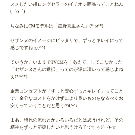
スメしたい超ロングセラーのイチオシ商品ってことねん
(゜o゜)
ちなみにCMモデルは「星野真里さん」(*’ω’*)
セザンヌのイメージにピッタリで、ずっとキレイにって
感じですねぇ(^^)
ていうか、いままでTVCMを「あえて」してこなかった
「セザンヌさんの選択」ってのが逆に凄いって感じよね
ぇ(*^^*)
企業コンセプトが「ずっと安心ずっとキレイ」ってこと
で、余分なコストをかけずにより良いものをなるべくお
安くっていうことだと思うの(^^♪
まあ、時代の流れとかいろいろだとは思うけれど、その
精神をずっと応援したいと思うけろ子ですぅ(^_-)-☆