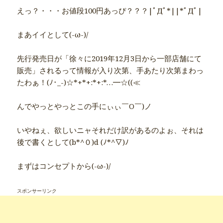
えっ？・・・お値段100円あっぴ？？？|ﾟДﾟ*||*ﾟДﾟ|
まあイイとして(-ω-)/
先行発売日が「徐々に2019年12月3日から一部店舗にて
販売」されるって情報が入り次第、手あたり次第まわっ
たわぁ！(ﾉ･_-)☆*+*+:*+:*…━☆((≪
んでやっとやっとこの手にぃぃ￣O￣)ノ
いやねぇ、欲しいニャそれだけ訳があるのよぉ、それは
後で書くとして(b*^０)d (ﾉ*^▽)ﾉ
まずはコンセプトから(-ω-)/
スポンサーリンク