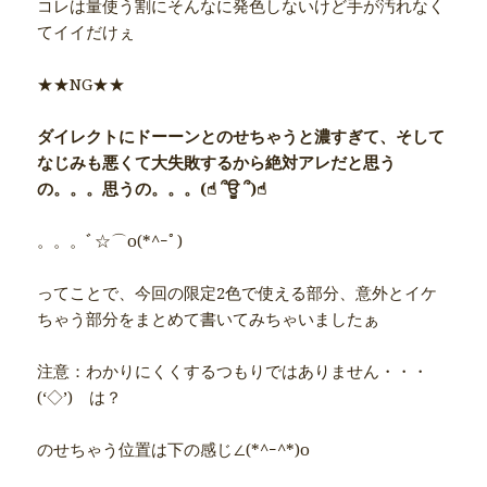
コレは量使う割にそんなに発色しないけど手が汚れなく
てイイだけぇ
★★NG★★
ダイレクトにドーーンとのせちゃうと濃すぎて、そして
なじみも悪くて大失敗するから絶対アレだと思う
の。。。思うの。。。(☝︎ ՞ਊ ՞)☝︎
。。。ﾞ☆⌒o(*^ｰﾟ)
ってことで、今回の限定2色で使える部分、意外とイケ
ちゃう部分をまとめて書いてみちゃいましたぁ
注意：わかりにくくするつもりではありません・・・
(‘◇’)ゞは？
のせちゃう位置は下の感じ∠(*^ｰ^*)o