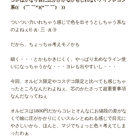
系(( (￣ ￣*)(*￣ ￣) ))
ついつい力いれちゃう感じで色を出そうとしちゃう系な
のよねぇ((-д- 三 -д-))
だから、ちょっちゅ考えモノかも
細く・・・とかもかきにくく、やっぱり太めなライン使
いになっちゃうかな・・・ヨレも出やすいし・・・
今回、オルビス限定やコスデコ限定と比べても感じちゃ
ったところなんだわよねぇ、芯のかたさって超重要事項
なんだなってねぇ
オルビスは1800円だからコレとそんなにお値段の差がな
くて瞼に圧がかかりにくいスルンとぬれる感じで目元に
やさしいから、ほんと、マジでちょっと色々考えてしま
ったわぁ