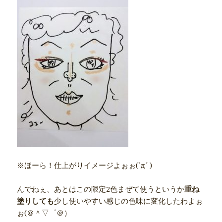
※ほーら！仕上がりイメージよぉぉ(`д´ )ゞ
んでねぇ、あとはこの限定2色まぜて使うというか
重ね
塗りしても
少し使いやすい感じの色味に変化したわよぉ
ぉ(＠＾▽゜＠）ゞ