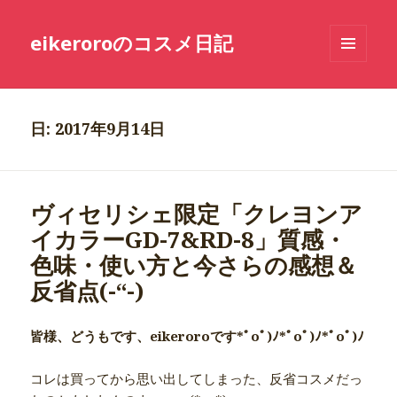
eikeroroのコスメ日記
メニュ
ーとウ
ィジェ
ット
日: 2017年9月14日
ヴィセリシェ限定「クレヨンア
イカラーGD-7&RD-8」質感・
色味・使い方と今さらの感想＆
反省点(-“-)
皆様、どうもです、eikeroroです*ﾟoﾟ)ﾉ*ﾟoﾟ)ﾉ*ﾟoﾟ)ﾉ
コレは買ってから思い出してしまった、反省コスメだっ