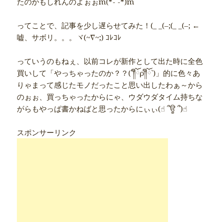
たのかもしれんのよぉぉm(*- -*)m
ってことで、記事を少し遅らせてみた！(_ _(–;(_ _(–; ←
嘘、サボリ。。。ヾ(~∇~;) ｺﾚｺﾚ
っていうのもねぇ、以前コレが新作として出た時に全色
買いして「やっちゃったのか？？(´༎ຶོρ༎ຶོ`)」的に色々あ
りゃまって感じたモノだったこと思い出したわぁ～から
のぉぉ、買っちゃったからにゃ、ウダウダタイム持ちな
がらもやっぱ書かねばと思ったからにぃぃ(☝︎ ՞ਊ ՞)☝︎
スポンサーリンク