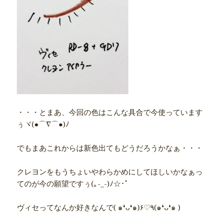
・・・とまあ、今回の色はこんな具合で今使っています
ぅヾ(●⌒∇⌒●)ﾉ
でもまあこれからは新色出てもどうだろうかなぁ・・・
クレヨンをもうちょいやわらかめにしてほしいかなぁっ
てのが今の願望ですぅ(｡-_-)ﾉ☆･ﾟ
ヴィセってなんか好きなんで( ๑❛ᴗ❛๑)۶♡٩(๑❛ᴗ❛๑ )