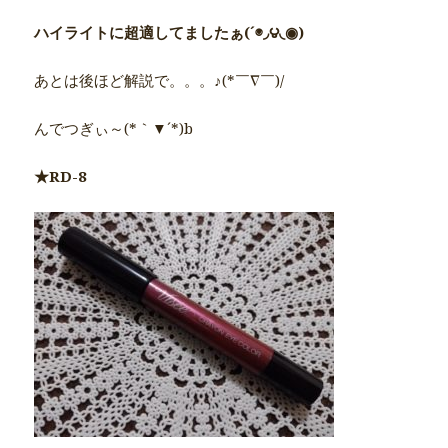
ハイライトに超適してましたぁ(´◉◞౪◟◉)
あとは後ほど解説で。。。♪(*￣∇￣)/
んでつぎぃ～(*｀▼´*)b
★RD-8