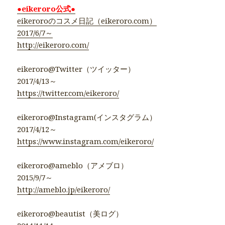
●eikeroro公式●
eikeroroのコスメ日記（eikeroro.com）
2017/6/7～
http://eikeroro.com/
eikeroro@Twitter（ツイッター）
2017/4/13～
https://twitter.com/eikeroro/
eikeroro@Instagram(インスタグラム）
2017/4/12～
https://www.instagram.com/eikeroro/
eikeroro@ameblo（アメブロ）
2015/9/7～
http://ameblo.jp/eikeroro/
eikeroro@beautist（美ログ）