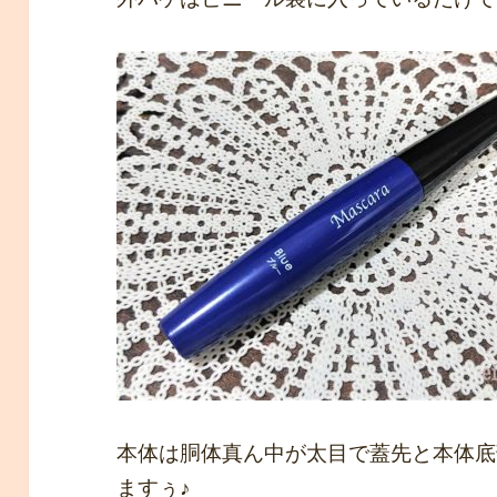
本体は胴体真ん中が太目で蓋先と本体底
ますぅ♪