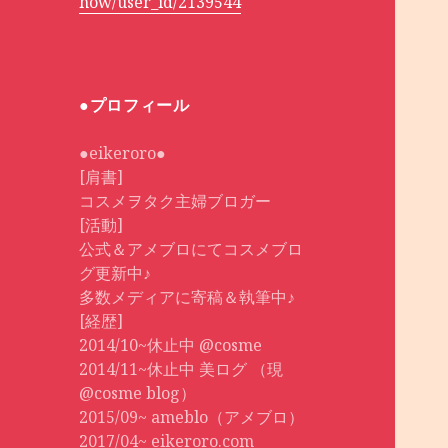
how/user_id/2139544
●プロフィール
●eikeroro●
[肩書]
コスメヲタク主婦ブロガー
[活動]
公式＆アメブロにてコスメブロ
グ更新中♪
多数メディアに寄稿＆執筆中♪
[経歴]
2014/10~休止中 @cosme
2014/11~休止中 美ログ （現
@cosme blog）
2015/09~ ameblo（アメブロ）
2017/04~ eikeroro.com