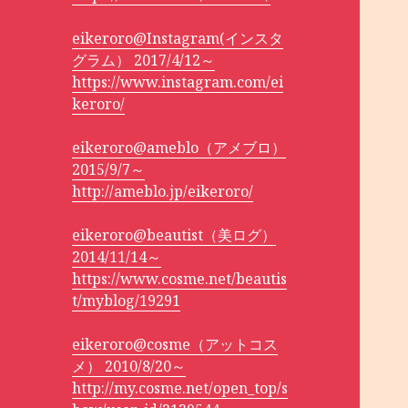
eikeroro@Instagram(インスタ
グラム） 2017/4/12～
https://www.instagram.com/ei
keroro/
eikeroro@ameblo（アメブロ）
2015/9/7～
http://ameblo.jp/eikeroro/
eikeroro@beautist（美ログ）
2014/11/14～
https://www.cosme.net/beautis
t/myblog/19291
eikeroro@cosme（アットコス
メ） 2010/8/20～
http://my.cosme.net/open_top/s