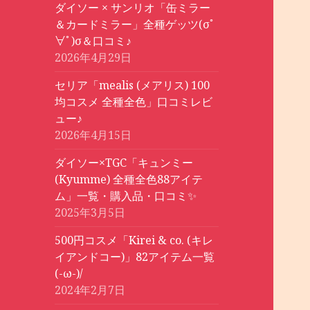
ダイソー × サンリオ「缶ミラー
＆カードミラー」全種ゲッツ(σﾟ
∀ﾟ)σ＆口コミ♪
2026年4月29日
セリア「mealis (メアリス) 100
均コスメ 全種全色」口コミレビ
ュー♪
2026年4月15日
ダイソー×TGC「キュンミー
(Kyumme) 全種全色88アイテ
ム」一覧・購入品・口コミ✨
2025年3月5日
500円コスメ「Kirei & co. (キレ
イアンドコー)」82アイテム一覧
(-ω-)/
2024年2月7日