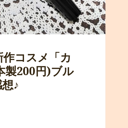
)新作コスメ「カ
製200円)ブル
想♪