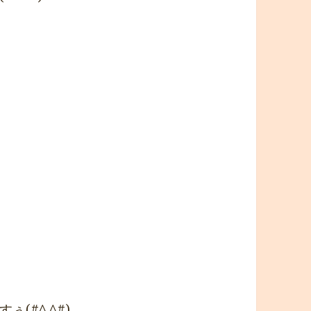
(#^.^#)