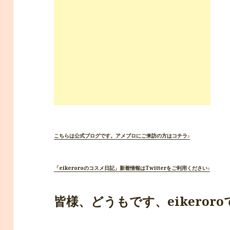
こちらは公式ブログです。アメブロにご来訪の方はコチラ♪
「eikeroroのコスメ日記」新着情報はTwitterをご利用ください♪
皆様、どうもです、eikeroroです*ﾟ