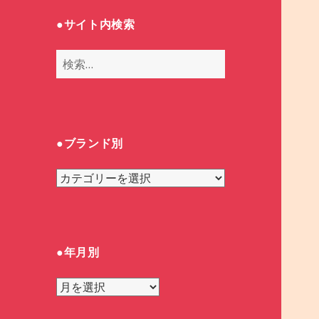
●サイト内検索
検
索
:
●ブランド別
●
ブ
ラ
ン
ド
●年月別
別
●
年