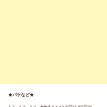
★パケなど★
もう、もう、もう、
かわえぇぇぇ＼(^▽^＼)(/^▽^)/