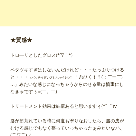
★質感★
トロ―リとしたグロス(*´∇｀*)
ベタツキすぎはしないんだけれど・・・たっぷりつける
と・・・
「糸ひく！？(；￣ー￣)
（バッチイ言い方しちゃうけど）
…」みたいな感じになっちゃうからのせる量は慎重にし
なきゃですぅσ(￣。￣)
トリートメント効果は結構あると思いますぅ(*ﾟｰﾟ)v
唇が超荒れている時に何度も塗りなおしたら、唇の皮が
むける感じでもなく整っていっちゃったぁみたいな♪＼
(⌒▽⌒)／