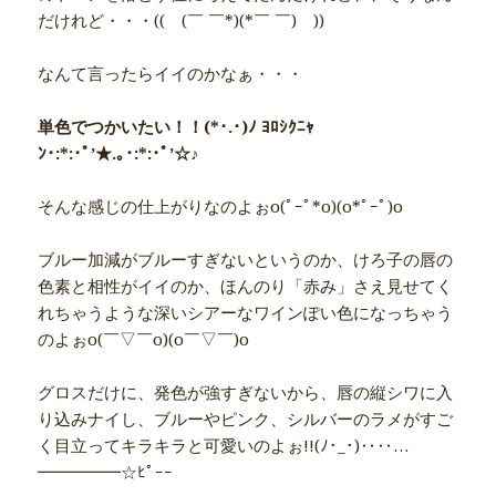
だけれど・・・(( (￣ ￣*)(*￣ ￣) ))
なんて言ったらイイのかなぁ・・・
単色でつかいたい！！(*･.･)ﾉ ﾖﾛｼｸﾆｬ
ﾝ･:*:･ﾟ’★.｡･:*:･ﾟ’☆♪
そんな感じの仕上がりなのよぉo(ﾟｰﾟ*o)(o*ﾟｰﾟ)o
ブルー加減がブルーすぎないというのか、けろ子の唇の
色素と相性がイイのか、ほんのり「赤み」さえ見せてく
れちゃうような深いシアーなワインぽい色になっちゃう
のよぉo(￣▽￣o)(o￣▽￣)o
グロスだけに、発色が強すぎないから、唇の縦シワに入
り込みナイし、ブルーやピンク、シルバーのラメがすご
く目立ってキラキラと可愛いのよぉ!!(ﾉ･_･)‥‥…
━━━━━☆ﾋﾟｰｰ