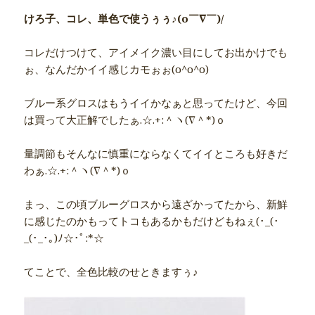
けろ子、コレ、単色で使うぅぅ♪(o￣∇￣)/
コレだけつけて、アイメイク濃い目にしてお出かけでも
ぉ、なんだかイイ感じカモぉぉ(o^o^o)
ブルー系グロスはもうイイかなぁと思ってたけど、今回
は買って大正解でしたぁ.☆.+:＾ヽ(∇＾*)ｏ
量調節もそんなに慎重にならなくてイイところも好きだ
わぁ.☆.+:＾ヽ(∇＾*)ｏ
まっ、この頃ブルーグロスから遠ざかってたから、新鮮
に感じたのかもってトコもあるかもだけどもねぇ(･_(･
_(･_･｡)ﾉ☆･ﾟ:*☆
てことで、全色比較のせときますぅ♪