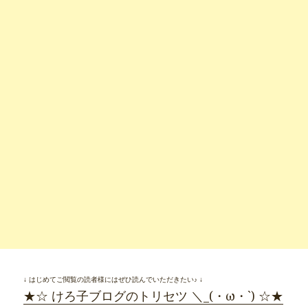
↓ はじめてご閲覧の読者様にはぜひ読んでいただきたい♪ ↓
★☆ けろ子ブログのトリセツ ＼_(・ω・`) ☆★