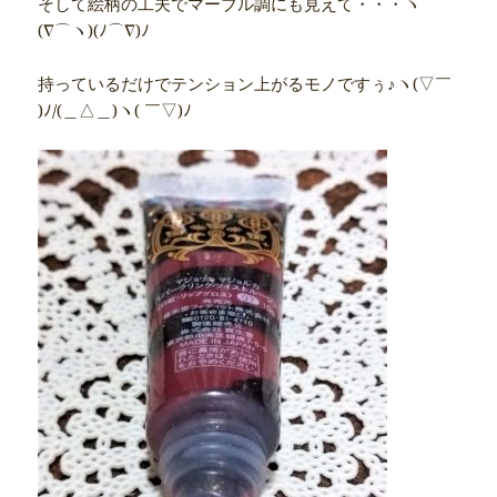
そして絵柄の工夫でマーブル調にも見えて・・・ヽ
(∇⌒ヽ)(ﾉ⌒∇)ﾉ
持っているだけでテンション上がるモノですぅ♪ヽ(▽￣
)ﾉ/(＿△＿)ヽ( ￣▽)ﾉ