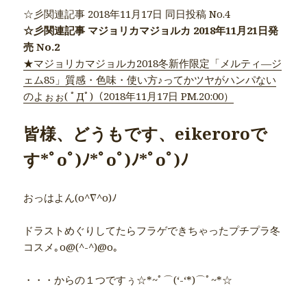
☆彡関連記事 2018年11月17日 同日投稿 No.4
☆彡関連記事 マジョリカマジョルカ 2018年11月21日発
売 No.2
★マジョリカマジョルカ2018冬新作限定「メルティ―ジ
ェム85」質感・色味・使い方♪ってかツヤがハンパない
のよぉぉ( ﾟДﾟ)（2018年11月17日 PM.20:00）
皆様、どうもです、eikeroroで
す*ﾟoﾟ)ﾉ*ﾟoﾟ)ﾉ*ﾟoﾟ)ﾉ
おっはよん(o^∇^o)ﾉ
ドラストめぐりしてたらフラゲできちゃったプチプラ冬
コスメ｡o@(^-^)@o｡
・・・からの１つですぅ☆*~ﾟ⌒(‘-‘*)⌒ﾟ~*☆