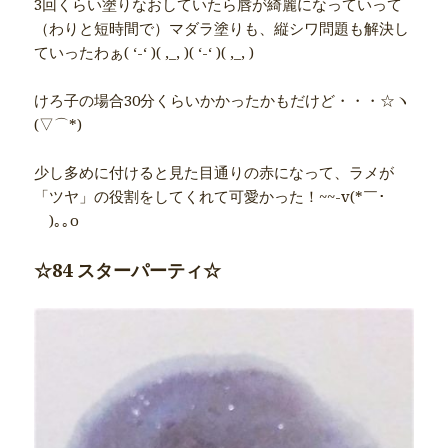
3回くらい塗りなおしていたら唇が綺麗になっていって
（わりと短時間で）マダラ塗りも、縦シワ問題も解決し
ていったわぁ( ‘-‘ )( ,_, )( ‘-‘ )( ,_, )
けろ子の場合30分くらいかかったかもだけど・・・☆ヽ
(▽⌒*)
少し多めに付けると見た目通りの赤になって、ラメが
「ツヤ」の役割をしてくれて可愛かった！~~-v(*￣･
￣)｡｡o
☆84 スターパーティ☆