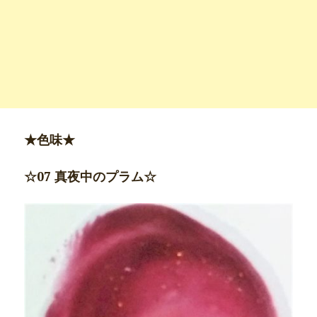
★色味★
☆07 真夜中のプラム☆