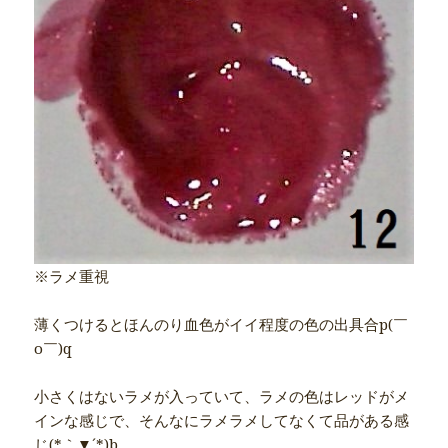
※ラメ重視
薄くつけるとほんのり血色がイイ程度の色の出具合p(￣
o￣)q
小さくはないラメが入っていて、ラメの色はレッドがメ
インな感じで、そんなにラメラメしてなくて品がある感
じ(*｀▼´*)b