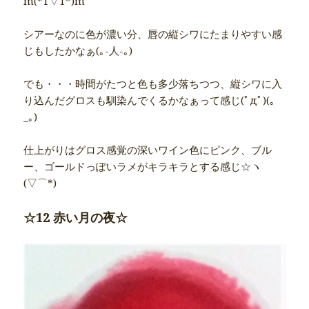
m(*T▽T*)m
シアーなのに色が濃い分、唇の縦シワにたまりやすい感
じもしたかなぁ(｡-人-｡)
でも・・・時間がたつと色も多少落ちつつ、縦シワに入
り込んだグロスも馴染んでくるかなぁって感じ(ﾟдﾟ)(｡
_｡)
仕上がりはグロス感覚の深いワイン色にピンク、ブル
ー、ゴールドっぽいラメがキラキラとする感じ☆ヽ
(▽⌒*)
☆12 赤い月の夜☆