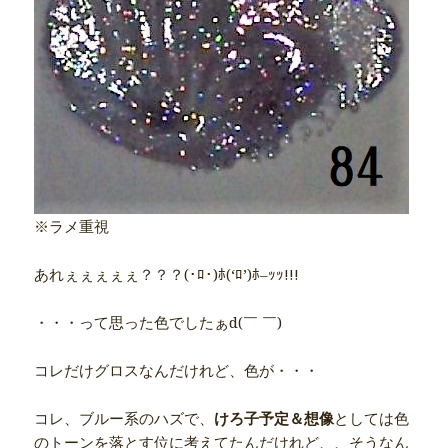
※ラメ重視
あれぇぇぇぇぇ？？？(･ﾛ･)ﾎ(‘ﾛ’)ﾎ–ｯｯ!!!
・・・って思った色でしたぁd(￣ ￣)
コレだけグロスなんだけれど、色が・・・
コレ、ブルー系のハズで、
けろ子予定＆想像
としては色
のトーンを落とす位に考えてたんだけれど、、そうなん