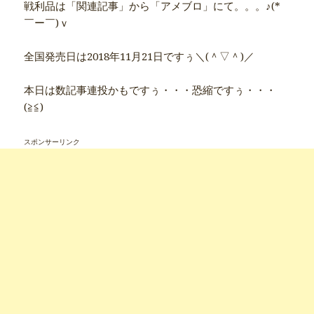
戦利品は「関連記事」から「アメブロ」にて。。。♪(*
￣ー￣)ｖ
全国発売日は2018年11月21日ですぅ＼(＾▽＾)／
本日は数記事連投かもですぅ・・・恐縮ですぅ・・・
(≧≦)
スポンサーリンク